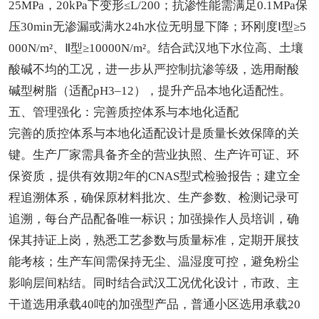
25MPa，20kPa下变形≤L/200；抗渗性能需满足0.1MPa保
压30min无渗漏或满水24h水位无明显下降；环刚度Ⅰ型≥5
000N/m²、Ⅱ型≥10000N/m²。结合武汉地下水位高、土壤
酸碱不均的工况，进一步从严控制抗渗等级，选用耐酸
碱型树脂（适配pH3–12），提升产品本地化适配性。
五、管理强化：完善质控体系与本地化适配
完善的质控体系与本地化适配设计是质量长效保障的关
键。生产厂家需具备齐全的营业执照、生产许可证、环
保资质，提供有效期2年的CNAS型式检验报告；建立全
程追溯体系，确保原材料批次、生产参数、检测记录可
追溯，每台产品配备唯一标识；加强操作人员培训，确
保其持证上岗，熟悉工艺参数与质量标准，定期开展技
能考核；生产车间需保持无尘、温湿度可控，避免粉尘
影响层间粘结。同时结合武汉工况优化设计，市政、主
干道选用承载40吨的加强型产品，普通小区选用承载20