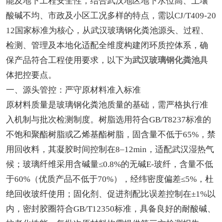
能及地下工程安全性，结合武汉地区地下水位高、土壤
酸碱不均、市政及小区工况多样的特点，需以CJ/T409-20
12国家标准为核心，从武汉玻璃钢化粪池源头、过程、
检测、管理及本地化适配全维度构建闭环质控体系，确
保产品符合工程使用要求，以下为
武汉玻璃钢化粪池
具
体把控要点。
一、源头管控：严守原材料准入标准
原材料质量是玻璃钢化粪池质量的基础，需严格执行准
入机制与批次检测制度。树脂选用符合GB/T8237标准的
不饱和聚酯树脂或乙烯基酯树脂，固含量不低于65%，禁
用回收料，其凝胶时间控制在8–12min，适配武汉湿热气
候；玻璃纤维采用含碱量≤0.8%的无碱E-玻纤，含量不低
于60%（优质产品不低于70%），经纬密度偏差≤5%，杜
绝回收玻纤使用；固化剂、促进剂配比误差控制在±1%以
内，密封胶圈符合GB/T12350标准，具备良好的耐酸碱、