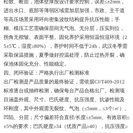
松散、断层，池体壁厚按设计要求控制，误差≤±2mm，
进出水口、底部等薄弱区域需加层加强，市政、主干道
等高压场景采用环向密集波纹结构提升抗压性能；手
糊、模压工艺需确保层间无气泡、无分层，压实到位，
拐角无褶皱、表面平整。固化养护采用恒温恒湿环境（2
5±5℃，湿度≥80%），养护时间不低于24h，武汉冬季需
采取保温措施，夏季做好控温处理，防止过热开裂，确
保池体固化充分、性能稳定。
四、闭环验证：严格执行出厂检测标准
出厂检测是产品质量的最终验证，需依据CJ/T409-2012
标准逐台或抽样检测，确保每台产品合格出厂。检测项
目涵盖外观、尺寸、巴氏硬度、抗压强度、抗渗性能及
环刚度，其中外观需无裂纹、气泡（≤5mm，≤3个/㎡）、
凹陷、分层；尺寸偏差符合直径/长度≤±5mm、有效容积≤
±5%的要求；巴氏硬度≥34（优质产品≥40），抗压强度≥