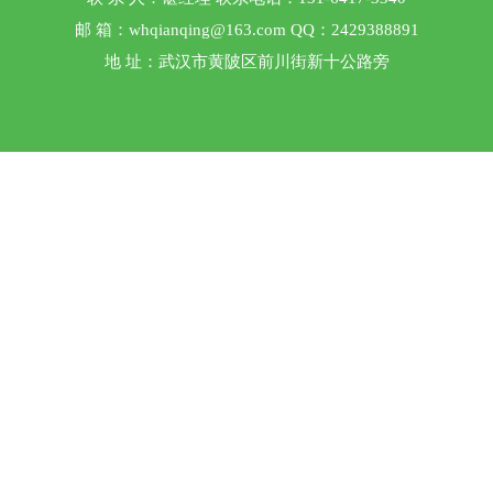
邮 箱：whqianqing@163.com QQ：2429388891
地 址：武汉市黄陂区前川街新十公路旁